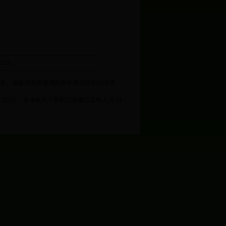
-21
委、县政府安排该局副局长胡少祥到治河渡
大堤
5
人。全体机关干部和二级单位工作人员
24