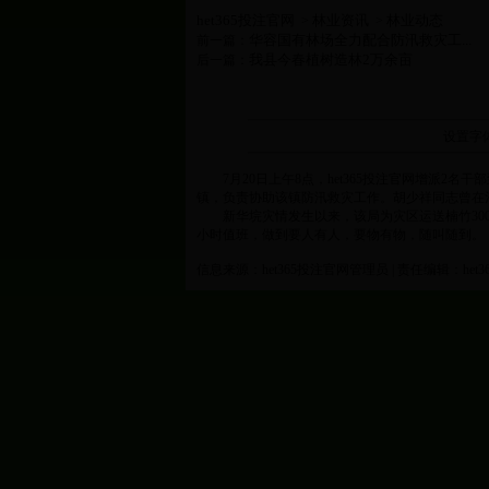
het365投注官网
林业资讯
林业动态
>
>
华容国有林场全力配合防汛救灾工...
前一篇：
我县今春植树造林2万余亩
后一篇：
设置字
7
月
20
日
上午
8
点，het365投注官网增派
2
名干部
镇，负责协助该镇防汛救灾工作。胡少祥同志曾在
新华垸灾情发生以来，该局为灾区运送楠竹
30
小时值班，做到要人有人，要物有物，随叫随到。
信息来源：het365投注官网管理员 | 责任编辑：het