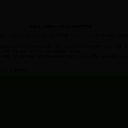
华容林业局积极支持新华垸防汛救灾工作
大
中
小
打印
体大小：【
】 【
】 【页面调色板
】
发布时间：2016-07
到该县新华垸防洪一线值守红旗闸，目前，该局已派出
4
名干部值守红旗闸。
18
日，县
治河渡、终南等多个乡镇工作，有丰富的基层工作经验。
00
多根，木料
1000
多根，为受灾村民送盒饭
1500
多个、矿泉水
70
箱，安排干部上防汛
365投注官网管理员