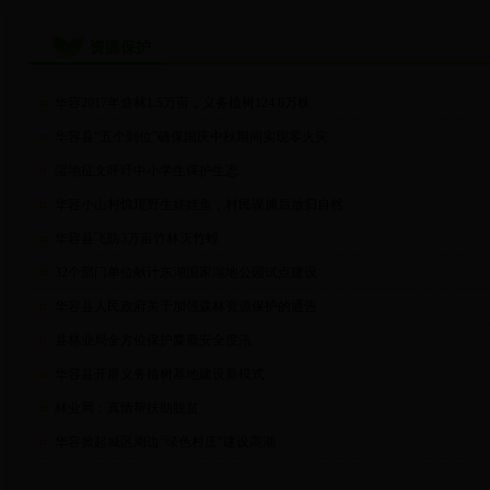
资源保护
华容2017年造林1.5万亩，义务植树124.8万株
华容县“五个到位”确保国庆中秋期间实现零火灾
湿地征文呼吁中小学生保护生态
华容小山村惊现野生娃娃鱼，村民误捕后放归自然
华容县飞防3万亩竹林灭竹蝗
32个部门单位献计东湖国家湿地公园试点建设
华容县人民政府关于加强森林资源保护的通告
县林业局全方位保护麋鹿安全度汛
华容县开辟义务植树基地建设新模式
林业局：真情帮扶助脱贫
华容掀起城区周边“绿色村庄”建设高潮