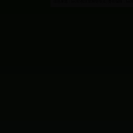
信息来源：het365投注官网管理员 | 责任编辑：het