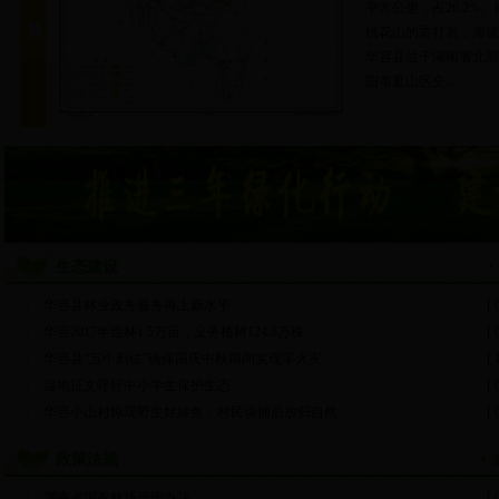
平方公里，占26.2
桃花山的雷打岩，海拔3
华容县位于湖南省北部
阳市君山区交...
生态建设
华容县林业政务服务再上新水平
[ 
华容2017年造林1.5万亩，义务植树124.8万株
[ 
华容县“五个到位”确保国庆中秋期间实现零火灾
[ 
湿地征文呼吁中小学生保护生态
[ 
华容小山村惊现野生娃娃鱼，村民误捕后放归自然
[ 
政策法规
湖南省国有林场管理办法
[ 