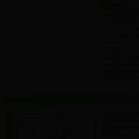
林业资讯
华容县林业政务服务
县林业局青年义务献
县林业局以突出业绩
李克强向首届世界竹
第24个世界防治荒
400基层林业人乐享
习近平向2018中国
政务服务一网通办:联
李克强主持召开国务院
国家林业和草原局、
地形地貌 华容县地处
湖平原之间的隆起部分
阔，微向东洞庭湖倾斜。
平原1028平方公里，占