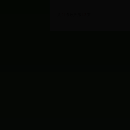
共
24
条数据 第
1/3
页